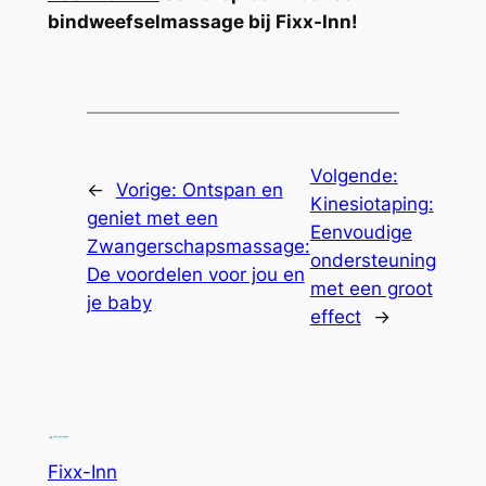
bindweefselmassage bij Fixx-Inn!
Volgende:
←
Vorige:
Ontspan en
Kinesiotaping:
geniet met een
Eenvoudige
Zwangerschapsmassage:
ondersteuning
De voordelen voor jou en
met een groot
je baby
effect
→
Fixx-Inn