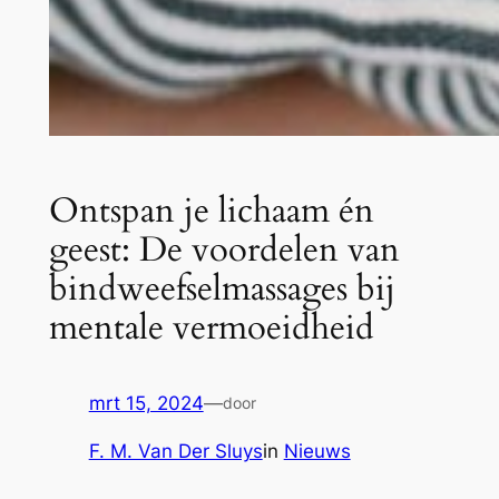
Ontspan je lichaam én
geest: De voordelen van
bindweefselmassages bij
mentale vermoeidheid
mrt 15, 2024
—
door
F. M. Van Der Sluys
in
Nieuws