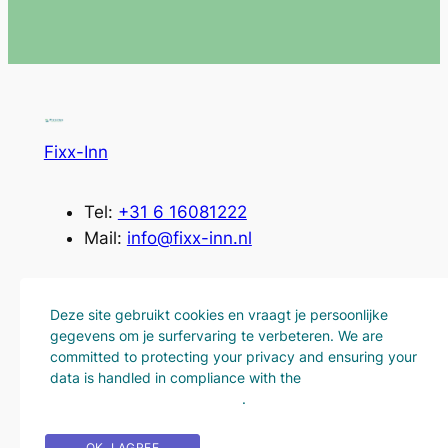
Fixx-Inn
Tel:
+31 6 16081222
Mail:
info@fixx-inn.nl
Gecertificeerde Massage Therapie in Den Haag
Deze site gebruikt cookies en vraagt je persoonlijke
gegevens om je surfervaring te verbeteren. We are
Over
Privacy
Volg ons!
committed to protecting your privacy and ensuring your
Onze Diensten
Privacy Policy
Facebook
data is handled in compliance with the
General Data
Protection Regulation (GDPR)
.
Openingstijden
Terms and Conditions
Instagram
Contact
OK, I AGREE
PRIVACY POLICY